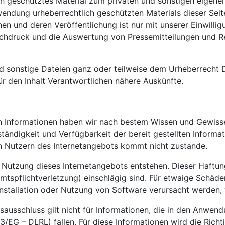
lich geschütztes Material zum privaten und sonstigen eige
wendung urheberrechtlich geschützten Materials dieser Seit
en und deren Veröffentlichung ist nur mit unserer Einwilligu
Nachdruck und die Auswertung von Pressemitteilungen und 
nd sonstige Dateien ganz oder teilweise dem Urheberrecht D
ür den Inhalt Verantwortlichen nähere Auskünfte.
lten Informationen haben wir nach bestem Wissen und Gewiss
llständigkeit und Verfügbarkeit der bereit gestellten Informa
n Nutzern des Internetangebots kommt nicht zustande.
e Nutzung dieses Internetangebots entstehen. Dieser Haftung
mtspflichtverletzung) einschlägig sind. Für etwaige Schäde
stallation oder Nutzung von Software verursacht werden, w
ngsausschluss gilt nicht für Informationen, die in den Anwe
23/EG – DLRL) fallen. Für diese Informationen wird die Richt